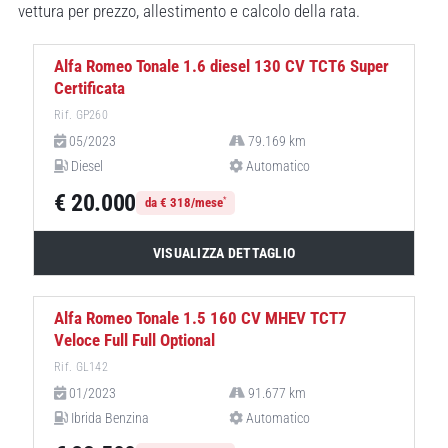
vettura per prezzo, allestimento e calcolo della rata.
NEOPATENTATI
Alfa Romeo Tonale 1.6 diesel 130 CV TCT6 Super
Certificata
Rif. GP260
05/2023
79.169 km
Diesel
Automatico
€ 20.000
*
da € 318/mese
VISUALIZZA DETTAGLIO
Alfa Romeo Tonale 1.5 160 CV MHEV TCT7
Veloce Full Full Optional
Rif. GL142
01/2023
91.677 km
Ibrida Benzina
Automatico