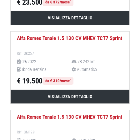
€ 23.500
*
da € 372/mese
VISUALIZZA DETTAGLIO
NEOPATENTATI
Alfa Romeo Tonale 1.5 130 CV MHEV TCT7 Sprint
Rif. GK257
09/2022
78.242 km
Ibrida Benzina
Automatico
€ 19.500
*
da € 310/mese
VISUALIZZA DETTAGLIO
NEOPATENTATI
Alfa Romeo Tonale 1.5 130 CV MHEV TCT7 Sprint
Rif. GM129