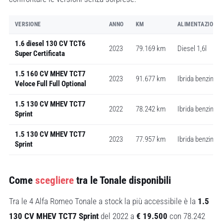
VERSIONE
ANNO
KM
ALIMENTAZIONE
1.6 diesel 130 CV TCT6
2023
79.169 km
Diesel 1,6l
Super Certificata
1.5 160 CV MHEV TCT7
2023
91.677 km
Ibrida benzina 1
Veloce Full Full Optional
1.5 130 CV MHEV TCT7
2022
78.242 km
Ibrida benzina 1
Sprint
1.5 130 CV MHEV TCT7
2023
77.957 km
Ibrida benzina 1
Sprint
Come
scegliere
tra le Tonale disponibili
Tra le 4 Alfa Romeo Tonale a stock la più accessibile è la
1.5
130 CV MHEV TCT7 Sprint
del 2022 a
€ 19.500
con 78.242