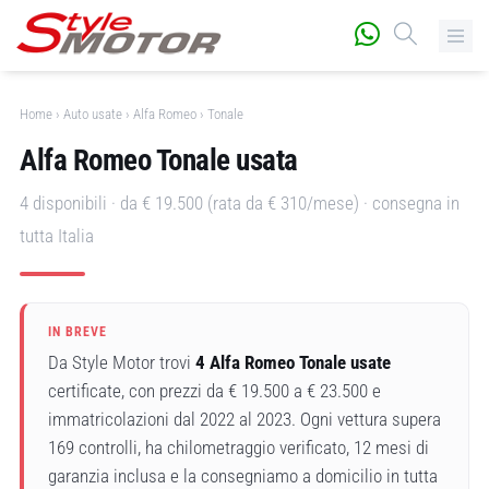
Home
›
Auto usate
›
Alfa Romeo
›
Tonale
Alfa Romeo Tonale usata
4 disponibili · da € 19.500 (rata da € 310/mese) · consegna in
tutta Italia
IN BREVE
Da Style Motor trovi
4 Alfa Romeo Tonale usate
certificate, con prezzi da € 19.500 a € 23.500 e
immatricolazioni dal 2022 al 2023. Ogni vettura supera
169 controlli, ha chilometraggio verificato, 12 mesi di
garanzia inclusa e la consegniamo a domicilio in tutta