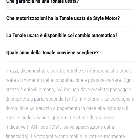
Che garanzia ha una Tonale usata?
Che motorizzazioni ha la Tonale usata da Style Motor?
La Tonale usata è disponibile col cambio automatico?
Quale anno della Tonale conviene scegliere?
Prezzi, disponibilità e caratteristiche si riferiscono allo stock
reale al momento della consultazione e possono variare. Ogni
prezzo è chiavi in mano, IVA inclusa dove prevista; passaggio
di proprietà a parte secondo tariffe ministeriali. La consegna a
domicilio è un servizio a pagamento in base alla distanza; il
ritiro in sede a Fano è gratuito. Le stime di rata sono
indicative (TAN fisso 7,99%, salvo approvazione della
finanziaria). Le fotografie sono reali e le vetture realmente