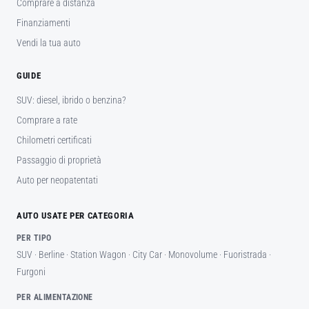
Comprare a distanza
Finanziamenti
Vendi la tua auto
GUIDE
SUV: diesel, ibrido o benzina?
Comprare a rate
Chilometri certificati
Passaggio di proprietà
Auto per neopatentati
AUTO USATE PER CATEGORIA
PER TIPO
SUV
·
Berline
·
Station Wagon
·
City Car
·
Monovolume
·
Fuoristrada
·
Furgoni
PER ALIMENTAZIONE