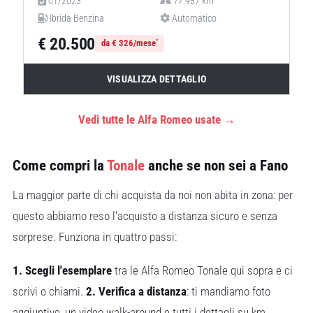
01/2023
77.957 km
Ibrida Benzina
Automatico
€ 20.500
*
da € 326/mese
VISUALIZZA DETTAGLIO
Vedi tutte le Alfa Romeo usate →
Come compri la
Tonale
anche se non sei a Fano
La maggior parte di chi acquista da noi non abita in zona: per
questo abbiamo reso l'acquisto a distanza sicuro e senza
sorprese. Funziona in quattro passi:
1. Scegli l'esemplare
tra le Alfa Romeo Tonale qui sopra e ci
scrivi o chiami.
2. Verifica a distanza
: ti mandiamo foto
aggiuntive, un video walk-around e tutti i dettagli su km,