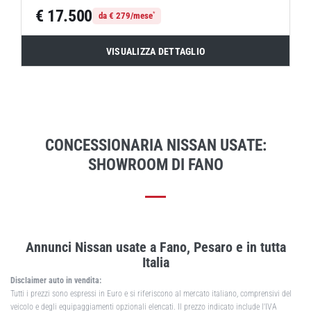
€ 17.500
*
da € 279/mese
VISUALIZZA DETTAGLIO
CONCESSIONARIA NISSAN USATE:
SHOWROOM DI FANO
Annunci Nissan usate a Fano, Pesaro e in tutta
Italia
Disclaimer auto in vendita:
Tutti i prezzi sono espressi in Euro e si riferiscono al mercato italiano, comprensivi del
veicolo e degli equipaggiamenti opzionali elencati. Il prezzo indicato include l'IVA