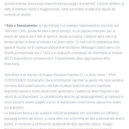
quando prevista; sono esclusi trascrizione e passaggio di proprietà. Il prezzo effettivo, al
netto di eventuali sconti o maggiorazioni, viene concordato in sede alla stipula del
contratto di vendita.
* Rata e finanziamento:
la rata indicata è un esempio rappresentativo calcolato con
TAN fisso 7,99%, durata 84 mesi e senza anticipo, su un capitale finanziato pari al
prezzo del veicolo più € 400 di spese di istruttoria pratica. L’importo della rata e la
durata variano in base all’anticipo e al piano scelto. La rata non è comprensiva delle
spese di incasso né di coperture assicurative facoltative. Messaggio pubblicitario con
finalità promozionale: per il TAEG e le condizioni contrattuali fai riferimento al modulo
SECCI disponibile in concessionaria. Finanziamento salvo approvazione della
finanziaria.
Style Motor è un marchio di Gruppo Soluzione Impresa S.r.l. a Socio Unico – P.IVA
IT05252350870. Dichiariamo che le informazioni riportate su questo sito sono valide al
momento della pubblicazione e che tutte le vetture inserzionate sono realmente
disponibili presso il nostro show-room: garantiamo l'autenticità delle fotografie e dei
veicoli di cui disponiamo. Le caratteristiche tecniche, gli equipaggiamenti, gli optional e i
colori possono essere soggetti a errori di digitazione o trascrizione, oppure non essere
più disponibili.
La dotazione tecnica e gli accessori indicati potrebbero non coincidere con l'effettivo
equipaggiamento del veicolo, a causa della non uniformità dei dati pubblicati dai diversi
portali. Vi invitiamo a verificare le caratteristiche dello specifico veicolo. Gruppo