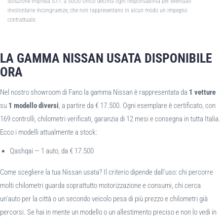
Soluzione Impresa S.r.l. a Socio Unico declina ogni responsabilità per eventuali
involontarie incongruenze, che non rappresentano in alcun modo un impegno
contrattuale.
LA GAMMA NISSAN USATA DISPONIBILE
ORA
Nel nostro showroom di Fano la gamma Nissan è rappresentata da
1 vetture
su
1 modello diversi
, a partire da € 17.500. Ogni esemplare è certificato, con
169 controlli, chilometri verificati, garanzia di 12 mesi e consegna in tutta Italia.
Ecco i modelli attualmente a stock:
Qashqai — 1 auto, da € 17.500
Come scegliere la tua Nissan usata? Il criterio dipende dall'uso: chi percorre
molti chilometri guarda soprattutto motorizzazione e consumi, chi cerca
un'auto per la città o un secondo veicolo pesa di più prezzo e chilometri già
percorsi. Se hai in mente un modello o un allestimento preciso e non lo vedi in