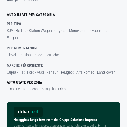
Auto per neopatentati
AUTO USATE PER CATEGORIA
PER TIPO
SUV
·
Berline
·
Station Wagon
·
City Car
·
Monovolume
·
Fuoristrada
·
Furgoni
PER ALIMENTAZIONE
Diesel
·
Benzina
·
Ibride
·
Elettriche
MARCHE PIÙ RICHIESTE
Cupra
·
Fiat
·
Ford
·
Audi
·
Renault
·
Peugeot
·
Alfa Romeo
·
Land Rover
AUTO USATE PER ZONA
Fano · Pesaro · Ancona · Senigallia · Urbino
drivo
.rent
Noleggio a lungo termine — del Gruppo Soluzione Impresa
Canone fisso tutto incluso: assicurazione, manutenzione, bollo. Firma