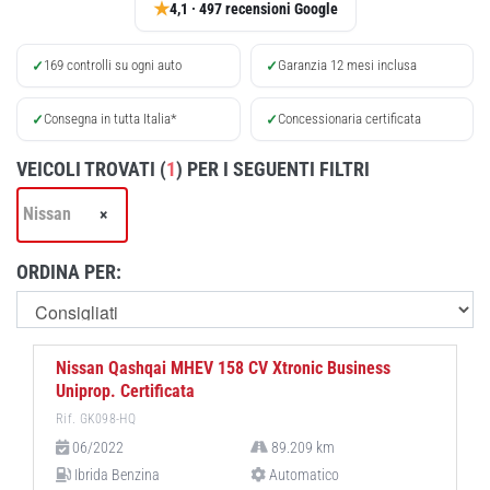
★
4,1 · 497 recensioni Google
169 controlli su ogni auto
Garanzia 12 mesi inclusa
✓
✓
Consegna in tutta Italia*
Concessionaria certificata
✓
✓
VEICOLI TROVATI (
1
)
PER I SEGUENTI FILTRI
Nissan
×
ORDINA PER:
Nissan Qashqai MHEV 158 CV Xtronic Business
Uniprop. Certificata
Rif. GK098-HQ
06/2022
89.209 km
Ibrida Benzina
Automatico